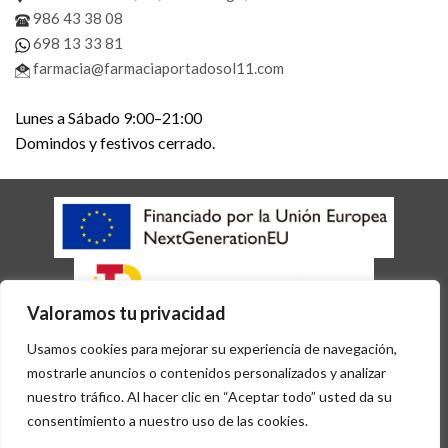
986 43 38 08
698 13 33 81
farmacia@farmaciaportadosol11.com
Lunes a Sábado 9:00–21:00
Domindos y festivos cerrado.
Valoramos tu privacidad
AVISO LEGAL
POLÍTICA DE COOKIES
POLÍTICA DE PRIVACIDAD
Usamos cookies para mejorar su experiencia de navegación,
ACCESIBILIDAD
mostrarle anuncios o contenidos personalizados y analizar
Copyright 2026 © Desarrollado por
Sisfarma
nuestro tráfico. Al hacer clic en “Aceptar todo” usted da su
consentimiento a nuestro uso de las cookies.